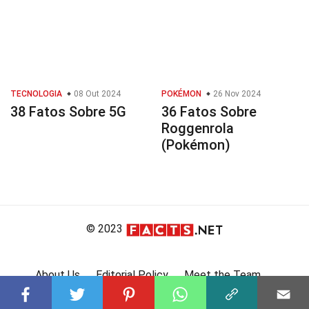
TECNOLOGIA
08 Out 2024
POKÉMON
26 Nov 2024
38 Fatos Sobre 5G
36 Fatos Sobre
Roggenrola
(Pokémon)
© 2023
About Us
Editorial Policy
Meet the Team
Product Review
Contact Us
Write For Us