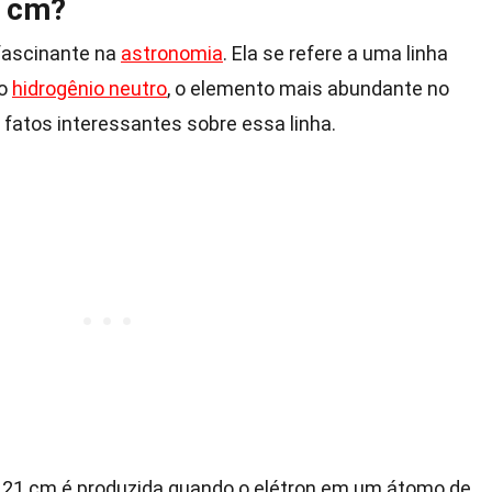
1 cm?
 fascinante na
astronomia
. Ela se refere a uma linha
lo
hidrogênio neutro
, o elemento mais abundante no
 fatos interessantes sobre essa linha.
de 21 cm é produzida quando o elétron em um átomo de