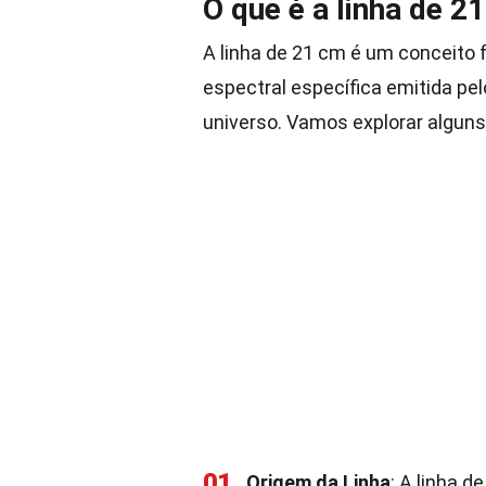
O que é a linha de 2
A linha de 21 cm é um conceito
espectral específica emitida pe
universo. Vamos explorar alguns
01
Origem da Linha
: A linha 