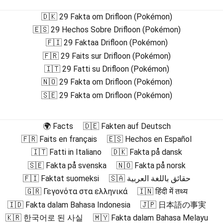
🇩🇰 29 Fakta om Drifloon (Pokémon)
🇪🇸 29 Hechos Sobre Drifloon (Pokémon)
🇫🇮 29 Faktaa Drifloon (Pokémon)
🇫🇷 29 Faits sur Drifloon (Pokémon)
🇮🇹 29 Fatti su Drifloon (Pokémon)
🇳🇴 29 Fakta om Drifloon (Pokémon)
🇸🇪 29 Fakta om Drifloon (Pokémon)
🌍 Facts
🇩🇪 Fakten auf Deutsch
🇫🇷 Faits en français
🇪🇸 Hechos en Español
🇮🇹 Fatti in Italiano
🇩🇰 Fakta på dansk
🇸🇪 Fakta på svenska
🇳🇴 Fakta på norsk
🇫🇮 Faktat suomeksi
🇸🇦 حقائق باللغة العربية
🇬🇷 Γεγονότα στα ελληνικά
🇮🇳 हिंदी में तथ्य
🇮🇩 Fakta dalam Bahasa Indonesia
🇯🇵 日本語の事実
🇰🇷 한국어로 된 사실
🇲🇾 Fakta dalam Bahasa Melayu