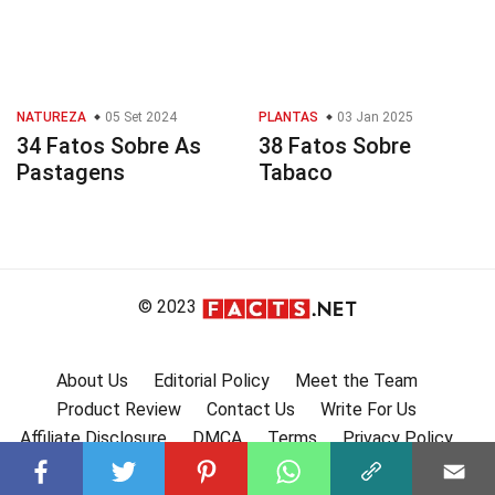
NATUREZA
05 Set 2024
PLANTAS
03 Jan 2025
34 Fatos Sobre As
38 Fatos Sobre
Pastagens
Tabaco
© 2023
About Us
Editorial Policy
Meet the Team
Product Review
Contact Us
Write For Us
Affiliate Disclosure
DMCA
Terms
Privacy Policy
Submit Facts
More Facts