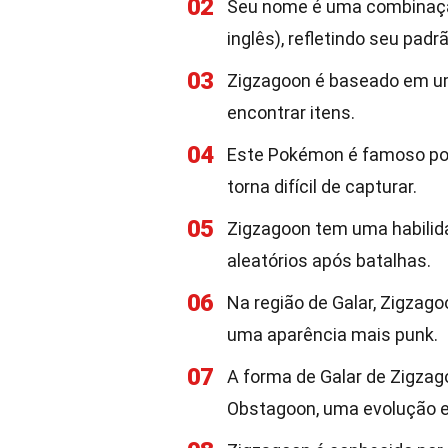
02
Seu nome é uma combinação
inglês), refletindo seu pad
03
Zigzagoon é baseado em um 
encontrar itens.
04
Este Pokémon é famoso por
torna difícil de capturar.
05
Zigzagoon tem uma habilida
aleatórios após batalhas.
06
Na região de Galar, Zigzag
uma aparência mais punk.
07
A forma de Galar de Zigzago
Obstagoon, uma evolução e