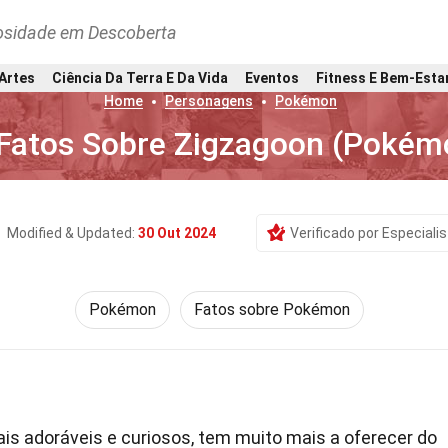
osidade em Descoberta
 Artes
Ciência Da Terra E Da Vida
Eventos
Fitness E Bem-Esta
Home
Personagens
Pokémon
Fatos Sobre Zigzagoon (Pokém
Modified & Updated:
30 Out 2024
Verificado por Especiali
Pokémon
Fatos sobre Pokémon
s adoráveis e curiosos, tem muito mais a oferecer do