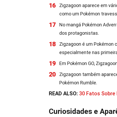
16
Zigzagoon aparece em vári
como um Pokémon travess
17
No mangá Pokémon Adventu
dos protagonistas.
18
Zigzagoon é um Pokémon co
especialmente nas primeira
19
Em Pokémon GO, Zigzagoon 
20
Zigzagoon também aparece
Pokémon Rumble.
READ ALSO:
30 Fatos Sobre
Curiosidades e Apar