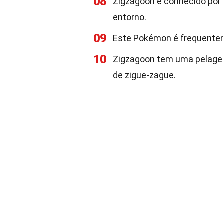
08
Zigzagoon é conhecido por
entorno.
09
Este Pokémon é frequentem
10
Zigzagoon tem uma pelage
de zigue-zague.