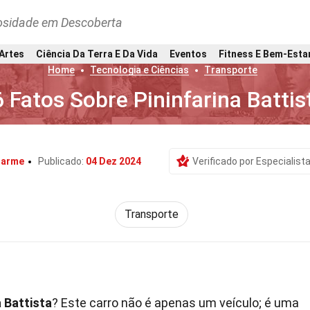
osidade em Descoberta
 Artes
Ciência Da Terra E Da Vida
Eventos
Fitness E Bem-Esta
Home
Tecnologia e Ciências
Transporte
 Fatos Sobre Pininfarina Battis
harme
Publicado:
04 Dez 2024
Verificado por Especialist
Transporte
a Battista
? Este carro não é apenas um veículo; é uma