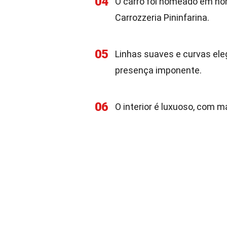
04
O carro foi nomeado em hom
Carrozzeria Pininfarina.
05
Linhas suaves e curvas ele
presença imponente.
06
O interior é luxuoso, com m