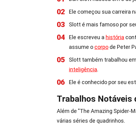
02
Ele começou sua carreira n
03
Slott é mais famoso por se
04
Ele escreveu a
história
cont
assume o
corpo
de Peter Pa
05
Slott também trabalhou em
inteligência
.
06
Ele é conhecido por seu est
Trabalhos Notáveis 
Além de "The Amazing Spider-Ma
várias séries de quadrinhos.