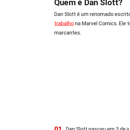
Quem é Dan Slott?
Dan Slott é um renomado escrito
trabalho
na Marvel Comics. Ele 
marcantes.
01
Dan Slott nasceu em 3 de ju