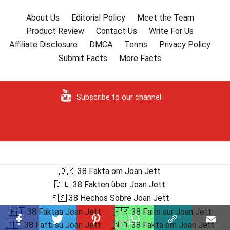
About Us
Editorial Policy
Meet the Team
Product Review
Contact Us
Write For Us
Affiliate Disclosure
DMCA
Terms
Privacy Policy
Submit Facts
More Facts
Subscribe to our channel
🇩🇰 38 Fakta om Joan Jett
🇩🇪 38 Fakten über Joan Jett
🇪🇸 38 Hechos Sobre Joan Jett
🇫🇮 38 Faktaa Joan Jett
🇫🇷 38 Faits sur Joan Jett
🇮🇹 38 Fatti su Joan Jett
🇳🇴 38 Fakta om Joan Jett