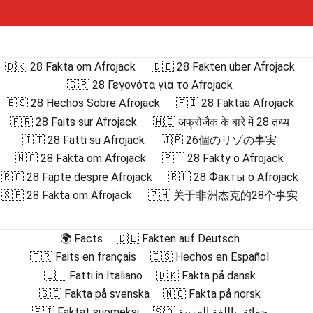
🇩🇰 28 Fakta om Afrojack
🇩🇪 28 Fakten über Afrojack
🇬🇷 28 Γεγονότα για το Afrojack
🇪🇸 28 Hechos Sobre Afrojack
🇫🇮 28 Faktaa Afrojack
🇫🇷 28 Faits sur Afrojack
🇭🇮 अफ्रोजैक के बारे में 28 तथ्य
🇮🇹 28 Fatti su Afrojack
🇯🇵 26個のリゾの事実
🇳🇴 28 Fakta om Afrojack
🇵🇱 28 Fakty o Afrojack
🇷🇴 28 Fapte despre Afrojack
🇷🇺 28 Факты о Afrojack
🇸🇪 28 Fakta om Afrojack
🇿🇭 关于非洲杰克的28个事实
🌍 Facts
🇩🇪 Fakten auf Deutsch
🇫🇷 Faits en français
🇪🇸 Hechos en Español
🇮🇹 Fatti in Italiano
🇩🇰 Fakta på dansk
🇸🇪 Fakta på svenska
🇳🇴 Fakta på norsk
🇫🇮 Faktat suomeksi
🇸🇦 حقائق باللغة العربية