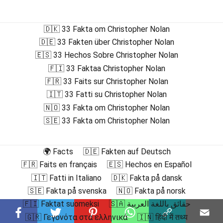
🇩🇰 33 Fakta om Christopher Nolan
🇩🇪 33 Fakten über Christopher Nolan
🇪🇸 33 Hechos Sobre Christopher Nolan
🇫🇮 33 Faktaa Christopher Nolan
🇫🇷 33 Faits sur Christopher Nolan
🇮🇹 33 Fatti su Christopher Nolan
🇳🇴 33 Fakta om Christopher Nolan
🇸🇪 33 Fakta om Christopher Nolan
🌍 Facts
🇩🇪 Fakten auf Deutsch
🇫🇷 Faits en français
🇪🇸 Hechos en Español
🇮🇹 Fatti in Italiano
🇩🇰 Fakta på dansk
🇸🇪 Fakta på svenska
🇳🇴 Fakta på norsk
🇫🇮 Faktat suomeksi
🇸🇦 حقائق باللغة العربية
🇬🇷 Γεγονότα στα ελληνικά
🇮🇳 हिंदी में तथ्य