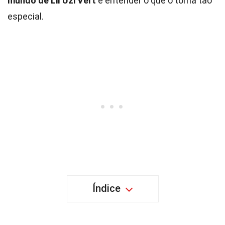
mundo de Lil Uzi Vert
e entender o que o torna tão
especial.
Índice