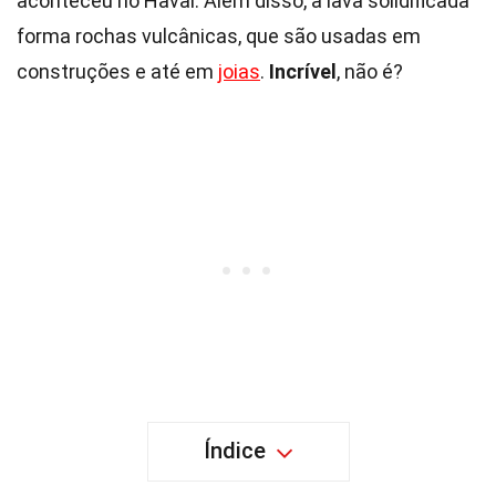
aconteceu no Havaí. Além disso, a lava solidificada
forma rochas vulcânicas, que são usadas em
construções e até em
joias
.
Incrível
, não é?
Índice