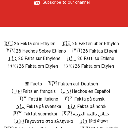
Subscribe to our channel
🇩🇰 26 Fakta om Ethylen
🇩🇪 26 Fakten über Ethylen
🇪🇸 26 Hechos Sobre Etileno
🇫🇮 26 Faktaa Eteeni
🇫🇷 26 Faits sur Éthylène
🇮🇹 26 Fatti su Etilene
🇳🇴 26 Fakta om Etylen
🇸🇪 26 Fakta om Etylen
🌍 Facts
🇩🇪 Fakten auf Deutsch
🇫🇷 Faits en français
🇪🇸 Hechos en Español
🇮🇹 Fatti in Italiano
🇩🇰 Fakta på dansk
🇸🇪 Fakta på svenska
🇳🇴 Fakta på norsk
🇫🇮 Faktat suomeksi
🇸🇦 حقائق باللغة العربية
🇬🇷 Γεγονότα στα ελληνικά
🇮🇳 हिंदी में तथ्य