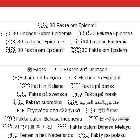
🇩🇰 30 Fakta om Epidemi
🇪🇸 30 Hechos Sobre Epidemia
🇫🇮 30 Faktaa Epidemia
🇫🇷 30 Faits sur Épidémie
🇮🇹 30 Fatti su Epidemia
🇳🇴 30 Fakta om Epidemi
🇸🇪 30 Fakta om Epidemi
🌍 Facts
🇩🇪 Fakten auf Deutsch
🇫🇷 Faits en français
🇪🇸 Hechos en Español
🇮🇹 Fatti in Italiano
🇩🇰 Fakta på dansk
🇸🇪 Fakta på svenska
🇳🇴 Fakta på norsk
🇫🇮 Faktat suomeksi
🇸🇦 حقائق باللغة العربية
🇬🇷 Γεγονότα στα ελληνικά
🇮🇳 हिंदी में तथ्य
🇮🇩 Fakta dalam Bahasa Indonesia
🇯🇵 日本語の事実
🇰🇷 한국어로 된 사실
🇲🇾 Fakta dalam Bahasa Melayu
🇳🇱 Feiten in het Nederlands
🇵🇱 Fakty po polsku