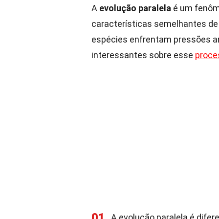
A
evolução paralela
é um fenôm
características semelhantes d
espécies enfrentam pressões a
interessantes sobre esse
proce
01
A evolução paralela é difer