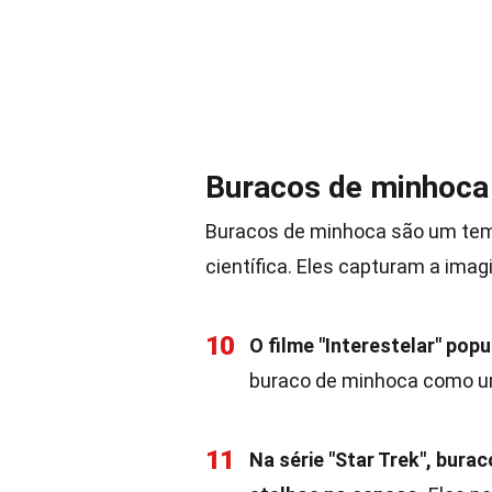
Buracos de minhoca 
Buracos de minhoca são um tema 
científica. Eles capturam a imag
10
O filme "Interestelar" pop
buraco de minhoca como um 
11
Na série "Star Trek", bu