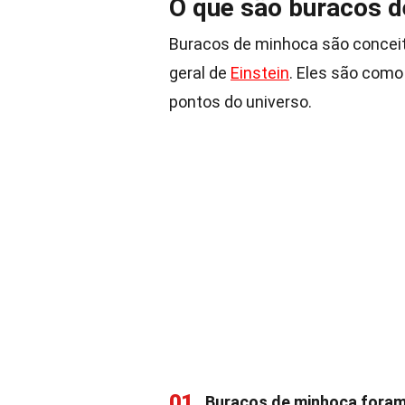
O que são buracos 
Buracos de minhoca são conceit
geral de
Einstein
. Eles são com
pontos do universo.
01
Buracos de minhoca foram 