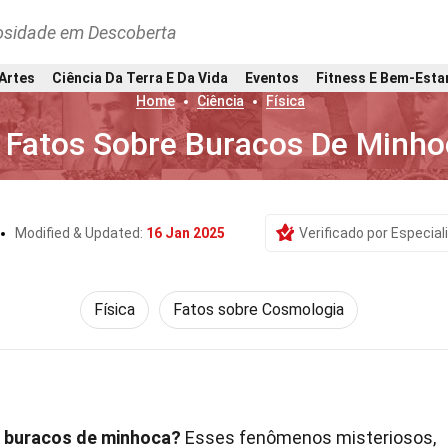
osidade em Descoberta
 Artes
Ciência Da Terra E Da Vida
Eventos
Fitness E Bem-Esta
Home
Ciência
Física
 Fatos Sobre Buracos De Minho
Modified & Updated:
16 Jan 2025
Verificado por Especial
Física
Fatos sobre Cosmologia
o buracos de minhoca?
Esses fenômenos misteriosos,