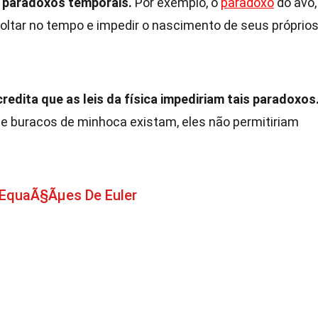
a paradoxos temporais.
Por exemplo, o
paradoxo
do avô,
ltar no tempo e impedir o nascimento de seus próprio
redita que as leis da física impediriam tais paradoxos
e buracos de minhoca existam, eles não permitiriam
 EquaÃ§Ãµes De Euler