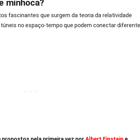
de minhoca?
os fascinantes que surgem da teoria da relatividade
o túneis no espaço-tempo que podem conectar diferent
propostos pela primeira vez por
Albert Einstein
e