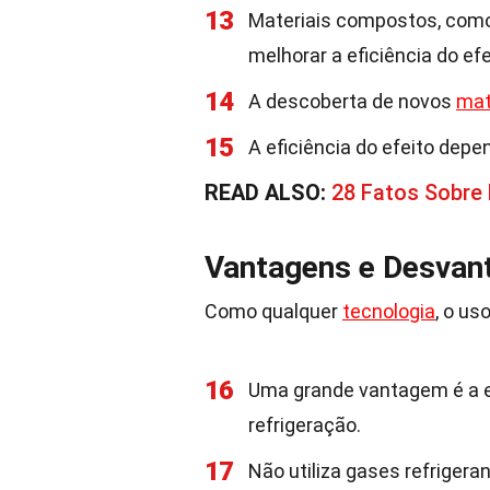
13
Materiais compostos, como 
melhorar a eficiência do efe
14
A descoberta de novos
mat
15
A eficiência do efeito depen
READ ALSO:
28 Fatos Sobre
Vantagens e Desvan
Como qualquer
tecnologia
, o us
16
Uma grande vantagem é a e
refrigeração.
17
Não utiliza gases refriger