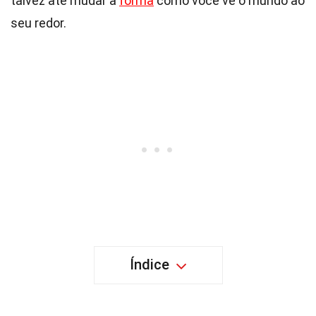
talvez até mudar a
forma
como você vê o mundo ao
seu redor.
Índice