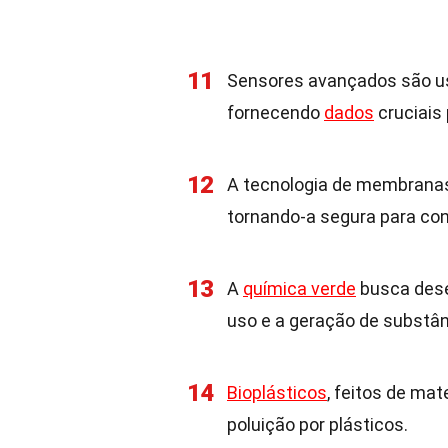
11
Sensores avançados são us
fornecendo
dados
cruciais 
12
A tecnologia de membranas 
tornando-a segura para co
13
A
química verde
busca dese
uso e a geração de substân
14
Bioplásticos
, feitos de mat
poluição por plásticos.