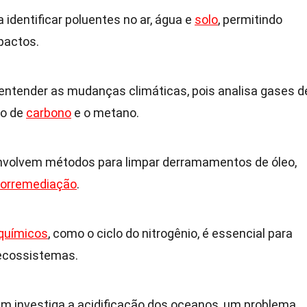
 identificar poluentes no ar, água e
solo
, permitindo
pactos.
a entender as mudanças climáticas, pois analisa gases d
do de
carbono
e o metano.
volvem métodos para limpar derramamentos de óleo,
iorremediação
.
oquímicos
, como o ciclo do nitrogênio, é essencial para
ecossistemas.
m investiga a acidificação dos oceanos, um problema