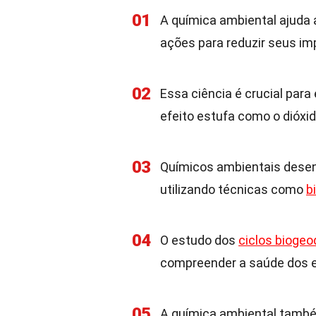
01
A química ambiental ajuda a
ações para reduzir seus im
02
Essa ciência é crucial par
efeito estufa como o dióxi
03
Químicos ambientais desen
utilizando técnicas como
b
04
O estudo dos
ciclos bioge
compreender a saúde dos 
05
A química ambiental també