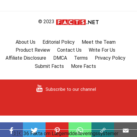
© 2023
About Us
Editorial Policy
Meet the Team
Product Review
Contact Us
Write For Us
Affiliate Disclosure
DMCA
Terms
Privacy Policy
Submit Facts
More Facts
Subscribe to our channel
🇩🇰 36 Fakta om Lægemiddelleveringssystemer