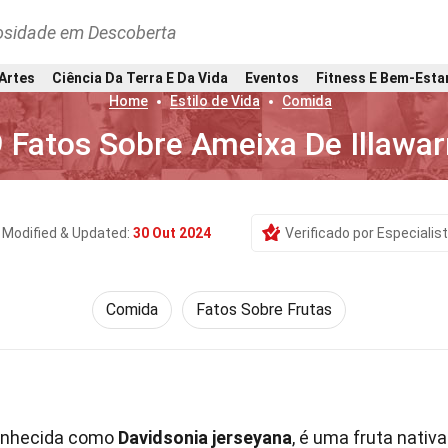
osidade em Descoberta
 Artes
Ciência Da Terra E Da Vida
Eventos
Fitness E Bem-Esta
Home
Estilo de Vida
Comida
 Fatos Sobre Ameixa De Illawar
Modified & Updated:
30 Out 2024
Verificado por Especialis
Comida
Fatos Sobre Frutas
onhecida como
Davidsonia jerseyana
, é uma fruta nativa