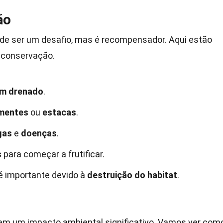
ão
pode ser um desafio, mas é recompensador. Aqui estão
e conservação.
em drenado
.
mentes
ou
estacas
.
gas
e
doenças
.
s
para começar a frutificar.
é importante devido à
destruição do habitat
.
em um impacto ambiental significativo. Vamos ver com