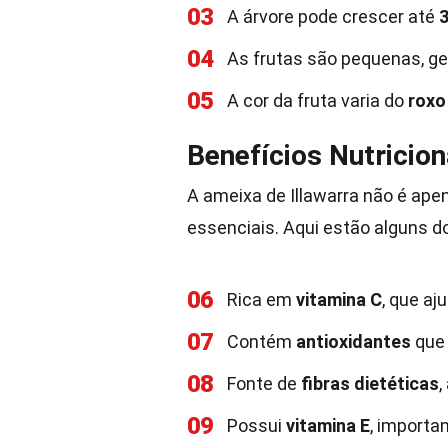
03
A árvore pode crescer até
04
As frutas são pequenas, g
05
A cor da fruta varia do
roxo
Benefícios Nutricion
A ameixa de Illawarra não é ape
essenciais. Aqui estão alguns do
06
Rica em
vitamina C
, que aj
07
Contém
antioxidantes
que 
08
Fonte de
fibras dietéticas
,
09
Possui
vitamina E
, importa