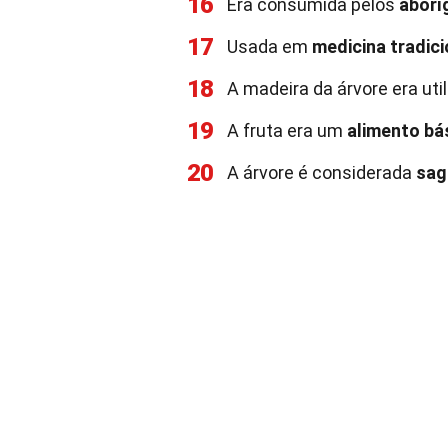
16
Era consumida pelos
aborí
17
Usada em
medicina tradici
18
A madeira da árvore era uti
19
A fruta era um
alimento bá
20
A árvore é considerada
sag