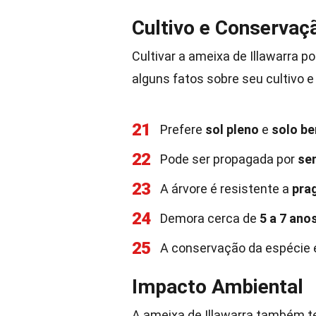
Cultivo e Conservaç
Cultivar a ameixa de Illawarra 
alguns fatos sobre seu cultivo 
21
Prefere
sol pleno
e
solo b
22
Pode ser propagada por
se
23
A árvore é resistente a
pra
24
Demora cerca de
5 a 7 ano
25
A conservação da espécie 
Impacto Ambiental
A ameixa de Illawarra também t