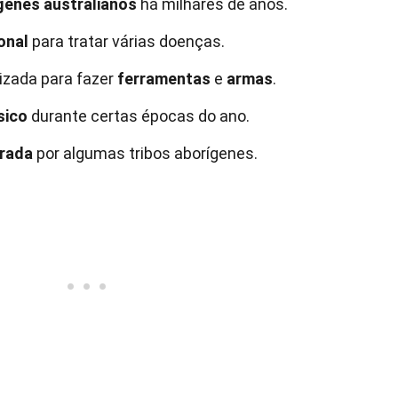
genes australianos
há milhares de anos.
onal
para tratar várias doenças.
lizada para fazer
ferramentas
e
armas
.
sico
durante certas épocas do ano.
rada
por algumas tribos aborígenes.