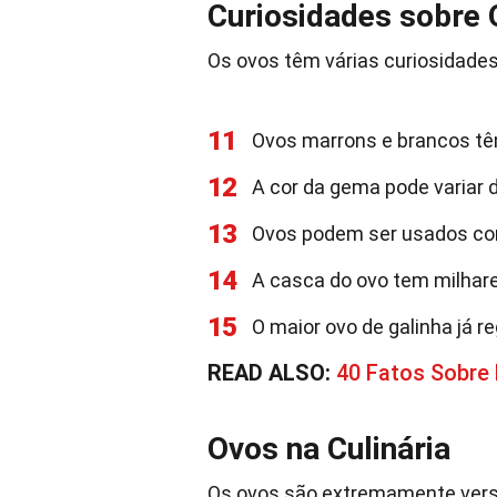
Curiosidades sobre
Os ovos têm várias curiosidade
11
Ovos marrons e brancos têm
12
A cor da gema pode variar
13
Ovos podem ser usados com
14
A casca do ovo tem milhare
15
O maior ovo de galinha já 
READ ALSO:
40 Fatos Sobre
Ovos na Culinária
Os ovos são extremamente vers