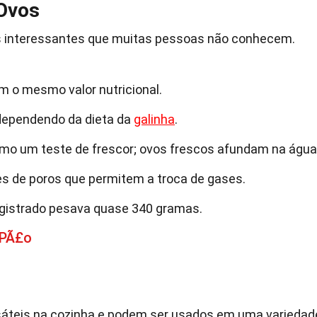
 Ovos
s interessantes que muitas pessoas não conhecem.
 o mesmo valor nutricional.
 dependendo da dieta da
galinha
.
o um teste de frescor; ovos frescos afundam na água
s de poros que permitem a troca de gases.
registrado pesava quase 340 gramas.
 PÃ£o
áteis na cozinha e podem ser usados em uma variedad