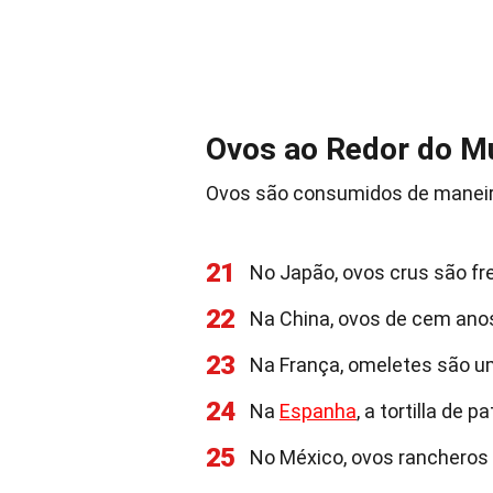
Ovos ao Redor do M
Ovos são consumidos de maneira
21
No Japão, ovos crus são f
22
Na China, ovos de cem anos
23
Na França, omeletes são um
24
Na
Espanha
, a tortilla de
25
No México, ovos ranchero