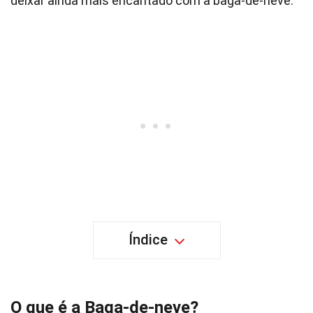
deixar ainda mais encantado com a baga-de-neve.
Índice
O que é a Baga-de-neve?