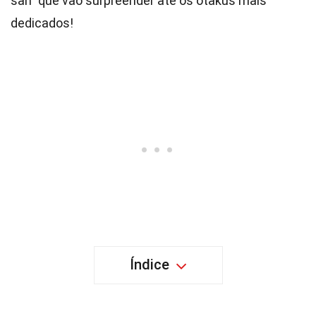
san" que vão surpreender até os otakus mais
dedicados!
Índice