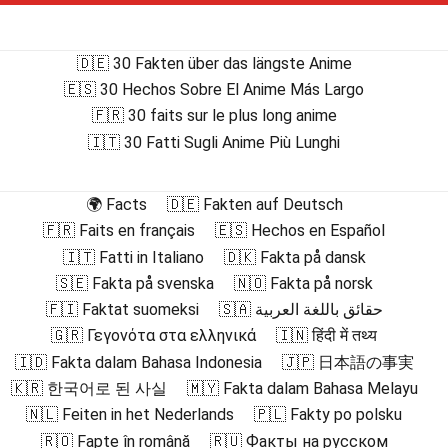
🇩🇪 30 Fakten über das längste Anime
🇪🇸 30 Hechos Sobre El Anime Más Largo
🇫🇷 30 faits sur le plus long anime
🇮🇹 30 Fatti Sugli Anime Più Lunghi
🌍 Facts
🇩🇪 Fakten auf Deutsch
🇫🇷 Faits en français
🇪🇸 Hechos en Español
🇮🇹 Fatti in Italiano
🇩🇰 Fakta på dansk
🇸🇪 Fakta på svenska
🇳🇴 Fakta på norsk
🇫🇮 Faktat suomeksi
🇸🇦 حقائق باللغة العربية
🇬🇷 Γεγονότα στα ελληνικά
🇮🇳 हिंदी में तथ्य
🇮🇩 Fakta dalam Bahasa Indonesia
🇯🇵 日本語の事実
🇰🇷 한국어로 된 사실
🇲🇾 Fakta dalam Bahasa Melayu
🇳🇱 Feiten in het Nederlands
🇵🇱 Fakty po polsku
🇷🇴 Fapte în română
🇷🇺 Факты на русском