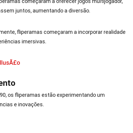
liperamas começaram a oferecer jogos multijogador,
assem juntos, aumentando a diversão.
mente, fliperamas começaram a incorporar realidade
eriências imersivas.
 IlusÃ£o
ento
 90, os fliperamas estão experimentando um
ncias e inovações.