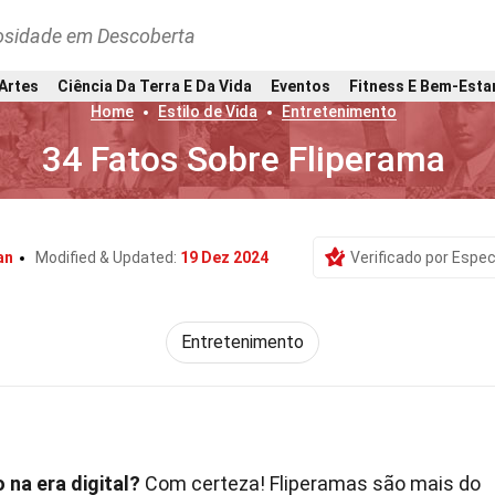
osidade em Descoberta
 Artes
Ciência Da Terra E Da Vida
Eventos
Fitness E Bem-Esta
Home
Estilo de Vida
Entretenimento
34 Fatos Sobre Fliperama
an
Modified & Updated:
19 Dez 2024
Verificado por Espec
Entretenimento
 na era digital?
Com certeza! Fliperamas são mais do