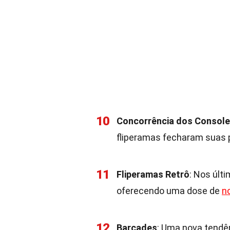
10
Concorrência dos Consol
fliperamas fecharam suas p
11
Fliperamas Retrô
: Nos últ
oferecendo uma dose de
n
12
Barcades
: Uma nova tendê