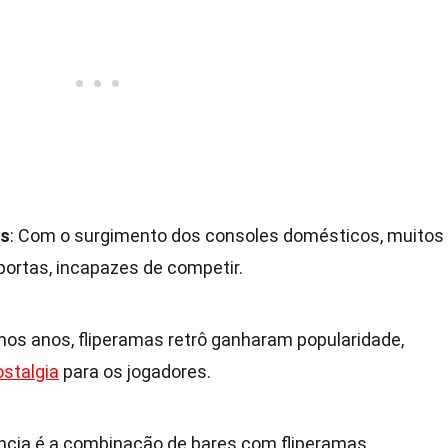
es
: Com o surgimento dos consoles domésticos, muitos
ortas, incapazes de competir.
imos anos, fliperamas retrô ganharam popularidade,
ostalgia
para os jogadores.
ncia é a combinação de bares com fliperamas,