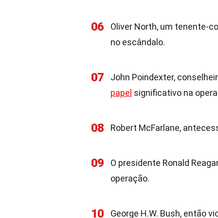
06
Oliver North, um tenente-co
no escândalo.
07
John Poindexter, conselhe
papel
significativo na oper
08
Robert McFarlane, antecesso
09
O presidente Ronald Reaga
operação.
10
George H.W. Bush, então v