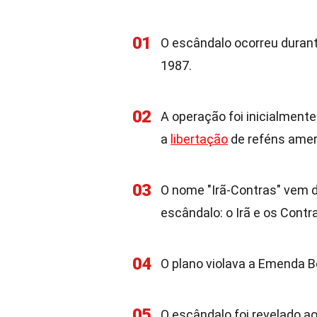
01
O escândalo ocorreu durant
1987.
02
A operação foi inicialmente
a
libertação
de reféns amer
03
O nome "Irã-Contras" vem 
escândalo: o Irã e os Cont
04
O plano violava a Emenda Bo
05
O escândalo foi revelado 