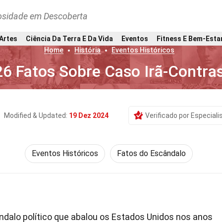
osidade em Descoberta
 Artes
Ciência Da Terra E Da Vida
Eventos
Fitness E Bem-Esta
Home
História
Eventos Históricos
26 Fatos Sobre Caso Irã-Contra
Modified & Updated:
19 Dez 2024
Verificado por Especiali
Eventos Históricos
Fatos do Escândalo
dalo político que abalou os Estados Unidos nos anos