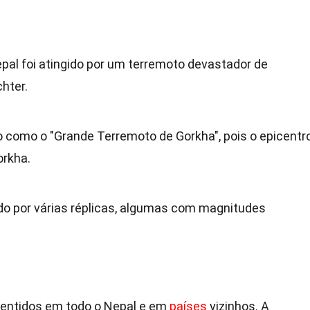
epal foi atingido por um terremoto devastador de
hter.
 como o "Grande Terremoto de Gorkha", pois o epicentr
orkha.
ido por várias réplicas, algumas com magnitudes
sentidos em todo o Nepal e em
países
vizinhos. A