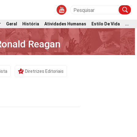
r
Geral
História
Atividades Humanas
Estilo De Vida
...
 Ronald Reagan
ista
Diretrizes Editoriais
o