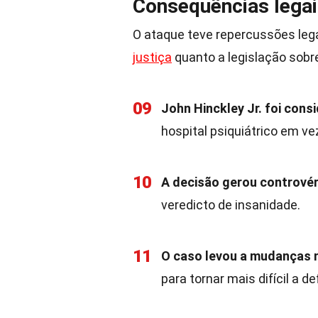
Consequências legai
O ataque teve repercussões lega
justiça
quanto a legislação sobr
09
John Hinckley Jr. foi cons
hospital psiquiátrico em ve
10
A decisão gerou controvér
veredicto de insanidade.
11
O caso levou a mudanças na
para tornar mais difícil a d