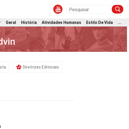
r
Geral
História
Atividades Humanas
Estilo De Vida
...
dvin
ista
Diretrizes Editoriais
a