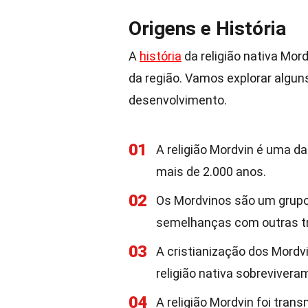
Origens e História
A
história
da religião nativa Mor
da região. Vamos explorar algun
desenvolvimento.
01
A religião Mordvin é uma d
mais de 2.000 anos.
02
Os Mordvinos são um grupo é
semelhanças com outras tra
03
A cristianização dos Mordv
religião nativa sobrevivera
04
A religião Mordvin foi tran