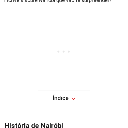
incríveis sobre Nairóbi que vão te surpreender!
Índice
História de Nairóbi