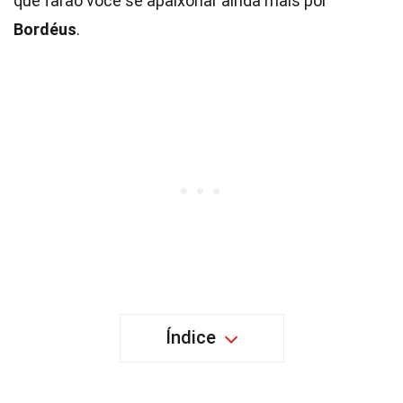
que farão você se apaixonar ainda mais por
Bordéus
.
Índice