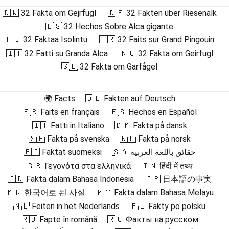
🇩🇰 32 Fakta om Gejrfugl
🇩🇪 32 Fakten über Riesenalk
🇪🇸 32 Hechos Sobre Alca gigante
🇫🇮 32 Faktaa Isolintu
🇫🇷 32 Faits sur Grand Pingouin
🇮🇹 32 Fatti su Granda Alca
🇳🇴 32 Fakta om Geirfugl
🇸🇪 32 Fakta om Garfågel
🌍 Facts
🇩🇪 Fakten auf Deutsch
🇫🇷 Faits en français
🇪🇸 Hechos en Español
🇮🇹 Fatti in Italiano
🇩🇰 Fakta på dansk
🇸🇪 Fakta på svenska
🇳🇴 Fakta på norsk
🇫🇮 Faktat suomeksi
🇸🇦 حقائق باللغة العربية
🇬🇷 Γεγονότα στα ελληνικά
🇮🇳 हिंदी में तथ्य
🇮🇩 Fakta dalam Bahasa Indonesia
🇯🇵 日本語の事実
🇰🇷 한국어로 된 사실
🇲🇾 Fakta dalam Bahasa Melayu
🇳🇱 Feiten in het Nederlands
🇵🇱 Fakty po polsku
🇷🇴 Fapte în română
🇷🇺 Факты на русском