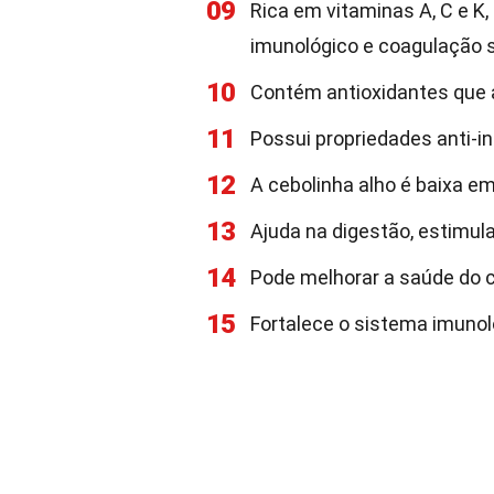
09
Rica em vitaminas A, C e K
imunológico e coagulação 
10
Contém antioxidantes que a
11
Possui propriedades anti-in
12
A cebolinha alho é baixa e
13
Ajuda na digestão, estimul
14
Pode melhorar a saúde do co
15
Fortalece o sistema imunol