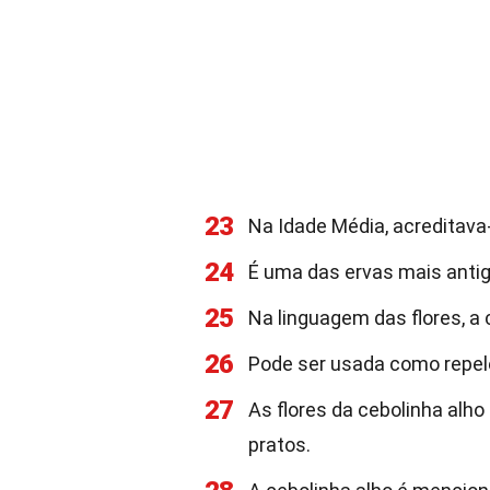
23
Na Idade Média, acreditava-
24
É uma das ervas mais anti
25
Na linguagem das flores, a 
26
Pode ser usada como repele
27
As flores da cebolinha alh
pratos.