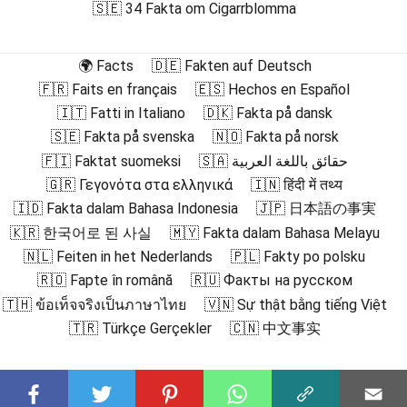
🇸🇪 34 Fakta om Cigarrblomma
🌍 Facts
🇩🇪 Fakten auf Deutsch
🇫🇷 Faits en français
🇪🇸 Hechos en Español
🇮🇹 Fatti in Italiano
🇩🇰 Fakta på dansk
🇸🇪 Fakta på svenska
🇳🇴 Fakta på norsk
🇫🇮 Faktat suomeksi
🇸🇦 حقائق باللغة العربية
🇬🇷 Γεγονότα στα ελληνικά
🇮🇳 हिंदी में तथ्य
🇮🇩 Fakta dalam Bahasa Indonesia
🇯🇵 日本語の事実
🇰🇷 한국어로 된 사실
🇲🇾 Fakta dalam Bahasa Melayu
🇳🇱 Feiten in het Nederlands
🇵🇱 Fakty po polsku
🇷🇴 Fapte în română
🇷🇺 Факты на русском
🇹🇭 ข้อเท็จจริงเป็นภาษาไทย
🇻🇳 Sự thật bằng tiếng Việt
🇹🇷 Türkçe Gerçekler
🇨🇳 中文事实