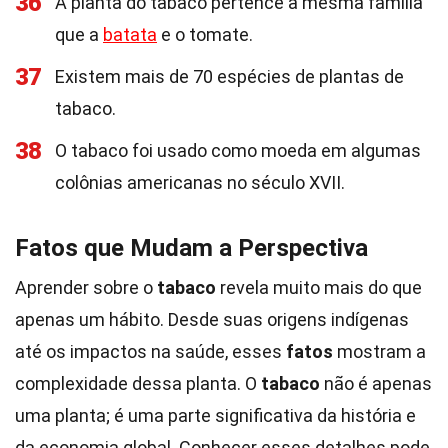
36
A planta do tabaco pertence à mesma família
que a
batata
e o tomate.
37
Existem mais de 70 espécies de plantas de
tabaco.
38
O tabaco foi usado como moeda em algumas
colônias americanas no século XVII.
Fatos que Mudam a Perspectiva
Aprender sobre o
tabaco
revela muito mais do que
apenas um hábito. Desde suas origens indígenas
até os impactos na saúde, esses
fatos
mostram a
complexidade dessa planta. O
tabaco
não é apenas
uma planta; é uma parte significativa da história e
da economia global. Conhecer esses detalhes pode