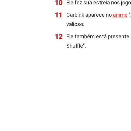
10
Ele fez sua estreia nos jog
11
Carbink aparece no
anime
"
valioso.
12
Ele também está presente
Shuffle".