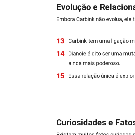
Evolução e Relacio
Embora Carbink não evolua, ele
13
Carbink tem uma ligação m
14
Diancie é dito ser uma mu
ainda mais poderoso.
15
Essa relação única é explo
Curiosidades e Fato
Existem muitos fatos curiosos 