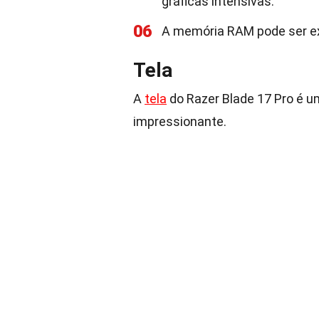
gráficas intensivas.
06
A memória RAM pode ser ex
Tela
A
tela
do Razer Blade 17 Pro é u
impressionante.