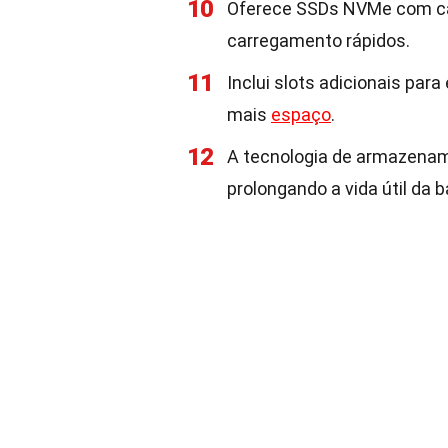
10
Oferece SSDs NVMe com ca
carregamento rápidos.
11
Inclui slots adicionais pa
mais
espaço
.
12
A tecnologia de armazename
prolongando a vida útil da b