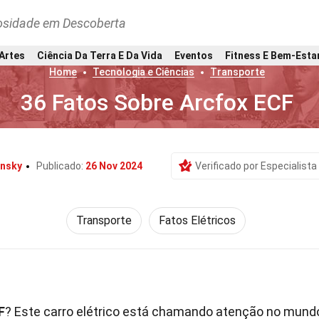
osidade em Descoberta
 Artes
Ciência Da Terra E Da Vida
Eventos
Fitness E Bem-Esta
Home
Tecnologia e Ciências
Transporte
36 Fatos Sobre Arcfox ECF
insky
Publicado:
26 Nov 2024
Verificado por Especialista
Transporte
Fatos Elétricos
F
? Este carro elétrico está chamando atenção no mund