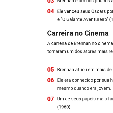
03
Brennan é um dos poucos at
04
Ele venceu seus Oscars por 
e "O Galante Aventureiro" (
Carreira no Cinema
A carreira de Brennan no cinema
tornaram um dos atores mais r
05
Brennan atuou em mais de 2
06
Ele era conhecido por sua h
mesmo quando era jovem.
07
Um de seus papéis mais fa
(1960).