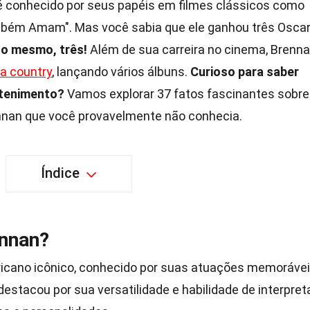
 é conhecido por seus papéis em filmes clássicos como
mbém Amam". Mas você sabia que ele ganhou três Osca
so mesmo, três!
Além de sua carreira no cinema, Brenn
a country
, lançando vários álbuns.
Curioso para saber
etenimento?
Vamos explorar 37 fatos fascinantes sobre
rennan que você provavelmente não conhecia.
Índice
ennan?
ricano icônico, conhecido por suas atuações memoráve
 destacou por sua versatilidade e habilidade de interpret