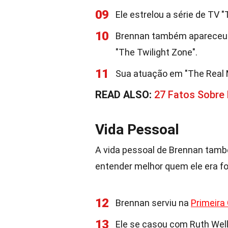
09
Ele estrelou a série de TV 
10
Brennan também apareceu 
"The Twilight Zone".
11
Sua atuação em "The Real
READ ALSO:
27 Fatos Sobre
Vida Pessoal
A vida pessoal de Brennan tamb
entender melhor quem ele era fo
12
Brennan serviu na
Primeira
13
Ele se casou com Ruth Wel