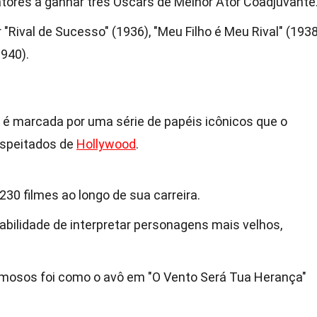
ores a ganhar três Oscars de Melhor Ator Coadjuvante
"Rival de Sucesso" (1936), "Meu Filho é Meu Rival" (1938
1940).
 é marcada por uma série de papéis icônicos que o
espeitados de
Hollywood
.
30 filmes ao longo de sua carreira.
abilidade de interpretar personagens mais velhos,
mosos foi como o avô em "O Vento Será Tua Herança"