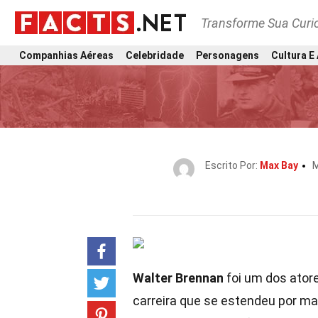
Transforme Sua Curi
Companhias Aéreas
Celebridade
Personagens
Cultura E
Escrito Por:
Max Bay
M
Walter Brennan
foi um dos ator
carreira que se estendeu por ma