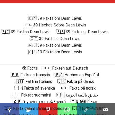
🇩🇰 39 Fakta om Dean Lewis
🇪🇸 39 Hechos Sobre Dean Lewis
🇫🇮 39 Faktaa Dean Lewis
🇫🇷 39 Faits sur Dean Lewis
🇮🇹 39 Fatti su Dean Lewis
🇳🇴 39 Fakta om Dean Lewis
🇸🇪 39 Fakta om Dean Lewis
🌍 Facts
🇩🇪 Fakten auf Deutsch
🇫🇷 Faits en français
🇪🇸 Hechos en Español
🇮🇹 Fatti in Italiano
🇩🇰 Fakta på dansk
🇸🇪 Fakta på svenska
🇳🇴 Fakta på norsk
🇫🇮 Faktat suomeksi
🇸🇦 حقائق باللغة العربية
🇬🇷 Γεγονότα στα ελληνικά
🇮🇳 हिंदी में तथ्य
🇮🇩 Fakta dalam Bahasa Indonesia
🇯🇵 日本語の事実