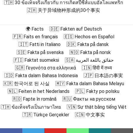
🇹🇭 30 ข้อเท็จจริงเกี่ยวกับ การเกิดสปีชีส์แบบอัลโลแพทริก
🇿🇭 关于异域物种形成的30个事实
🌍 Facts
🇩🇪 Fakten auf Deutsch
🇫🇷 Faits en français
🇪🇸 Hechos en Español
🇮🇹 Fatti in Italiano
🇩🇰 Fakta på dansk
🇸🇪 Fakta på svenska
🇳🇴 Fakta på norsk
🇫🇮 Faktat suomeksi
🇸🇦 حقائق باللغة العربية
🇬🇷 Γεγονότα στα ελληνικά
🇮🇳 हिंदी में तथ्य
🇮🇩 Fakta dalam Bahasa Indonesia
🇯🇵 日本語の事実
🇰🇷 한국어로 된 사실
🇲🇾 Fakta dalam Bahasa Melayu
🇳🇱 Feiten in het Nederlands
🇵🇱 Fakty po polsku
🇷🇴 Fapte în română
🇷🇺 Факты на русском
🇹🇭 ข้อเท็จจริงเป็นภาษาไทย
🇻🇳 Sự thật bằng tiếng Việt
🇹🇷 Türkçe Gerçekler
🇨🇳 中文事实