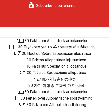
Subscribe to our channel
🇩🇰 30 Fakta om Allopatrisk artsdannelse
🇬🇷 30 Γεγονότα για το Αλλοπατρική ειδίκευση
🇪🇸 30 Hechos Sobre Especiación alopátrica
🇫🇮 30 Faktaa Allopatrinen lajiutuminen
🇫🇷 30 Faits sur Spéciation allopatrique
🇮🇹 30 Fatti su Speciazione allopatrica
🇯🇵 27個の分岐進化の事実
🇰🇷 30 가지 이형종 분화에 대한 사실
🇳🇴 30 Fakta om Allopatrisk artsdannelse
🇳🇱 30 Feiten over Allopatrische soortvorming
🇸🇪 30 Fakta om Allopatrisk artbildning