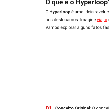
O que é o Hyperloop
O
Hyperloop
é uma ideia revolu
nos deslocamos. Imagine
viajar
Vamos explorar alguns fatos fas
01
Conceito Original
: O conce