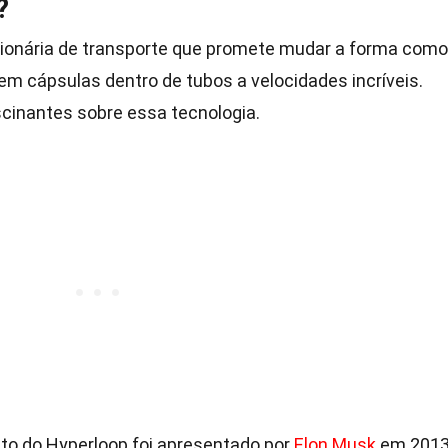
?
cionária de transporte que promete mudar a forma como
em cápsulas dentro de tubos a velocidades incríveis.
cinantes sobre essa tecnologia.
ito do Hyperloop foi apresentado por
Elon Musk
em 2013