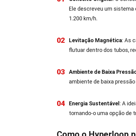
Ele descreveu um sistema de
1.200 km/h.
02
Levitação Magnética
: As 
flutuar dentro dos tubos, r
03
Ambiente de Baixa Pressã
ambiente de baixa pressão 
04
Energia Sustentável
: A id
tornando-o uma opção de t
Como o Hyperloop p