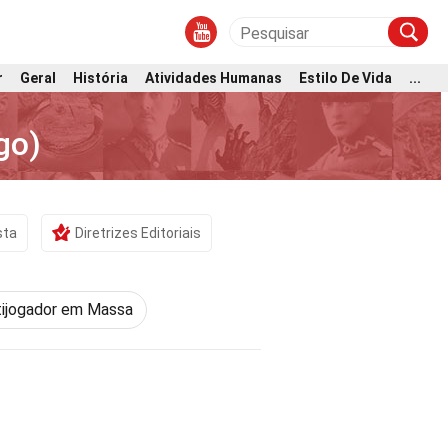
r
Geral
História
Atividades Humanas
Estilo De Vida
...
go)
sta
Diretrizes Editoriais
tijogador em Massa