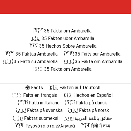
🇩🇰 35 Fakta om Ambarella
🇩🇪 35 Fakten über Ambarella
🇪🇸 35 Hechos Sobre Ambarella
🇫🇮 35 Faktaa Ambarella
🇫🇷 35 Faits sur Ambarella
🇮🇹 35 Fatti su Ambarella
🇳🇴 35 Fakta om Ambarella
🇸🇪 35 Fakta om Ambarella
🌍 Facts
🇩🇪 Fakten auf Deutsch
🇫🇷 Faits en français
🇪🇸 Hechos en Español
🇮🇹 Fatti in Italiano
🇩🇰 Fakta på dansk
🇸🇪 Fakta på svenska
🇳🇴 Fakta på norsk
🇫🇮 Faktat suomeksi
🇸🇦 حقائق باللغة العربية
🇬🇷 Γεγονότα στα ελληνικά
🇮🇳 हिंदी में तथ्य