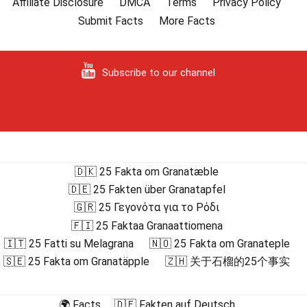
Affiliate Disclosure
DMCA
Terms
Privacy Policy
Submit Facts
More Facts
Subscribe to our channel
🇩🇰 25 Fakta om Granatæble
🇩🇪 25 Fakten über Granatapfel
🇬🇷 25 Γεγονότα για το Ρόδι
🇫🇮 25 Faktaa Granaattiomena
🇮🇹 25 Fatti su Melagrana
🇳🇴 25 Fakta om Granateple
🇸🇪 25 Fakta om Granatäpple
🇿🇭 关于石榴的25个事实
🌍 Facts
🇩🇪 Fakten auf Deutsch