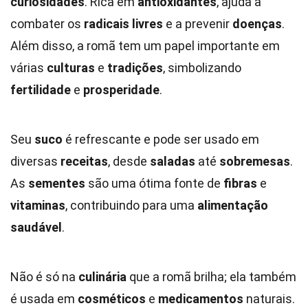
curiosidades
. Rica em
antioxidantes
, ajuda a
combater os
radicais livres
e a prevenir
doenças
.
Além disso, a romã tem um papel importante em
várias
culturas
e
tradições
, simbolizando
fertilidade
e
prosperidade
.
Seu
suco
é refrescante e pode ser usado em
diversas
receitas
, desde
saladas
até
sobremesas
.
As
sementes
são uma ótima fonte de
fibras
e
vitaminas
, contribuindo para uma
alimentação
saudável
.
Não é só na
culinária
que a romã brilha; ela também
é usada em
cosméticos
e
medicamentos
naturais.