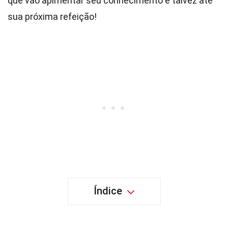
que vão apimentar seu conhecimento e talvez até
sua próxima refeição!
Índice