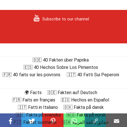
Subscribe to our channel
🇩🇪 40 Fakten über Paprika
🇪🇸 40 Hechos Sobre Los Pimientos
🇫🇷 40 faits sur les poivrons
🇮🇹 40 Fatti Sui Peperoni
🌍 Facts
🇩🇪 Fakten auf Deutsch
🇫🇷 Faits en français
🇪🇸 Hechos en Español
🇮🇹 Fatti in Italiano
🇩🇰 Fakta på dansk
🇸🇪 Fakta på svenska
🇳🇴 Fakta på norsk
🇫🇮 Faktat suomeksi
🇸🇦 حقائق باللغة العربية