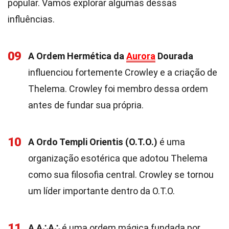
popular. Vamos explorar algumas dessas
influências.
09
A Ordem Hermética da
Aurora
Dourada
influenciou fortemente Crowley e a criação de
Thelema. Crowley foi membro dessa ordem
antes de fundar sua própria.
10
A Ordo Templi Orientis (O.T.O.)
é uma
organização esotérica que adotou Thelema
como sua filosofia central. Crowley se tornou
um líder importante dentro da O.T.O.
11
A A∴A∴
é uma ordem mágica fundada por