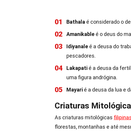
01
Bathala
é considerado o de
02
Amanikable
é o deus do ma
03
Idiyanale
é a deusa do traba
pescadores.
04
Lakapati
é a deusa da ferti
uma figura andrógina.
05
Mayari
é a deusa da lua e d
Criaturas Mitológic
As criaturas mitológicas
filipina
florestas, montanhas e até mes