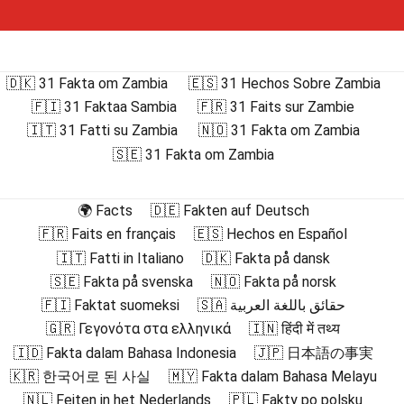
🇩🇰 31 Fakta om Zambia
🇪🇸 31 Hechos Sobre Zambia
🇫🇮 31 Faktaa Sambia
🇫🇷 31 Faits sur Zambie
🇮🇹 31 Fatti su Zambia
🇳🇴 31 Fakta om Zambia
🇸🇪 31 Fakta om Zambia
🌍 Facts
🇩🇪 Fakten auf Deutsch
🇫🇷 Faits en français
🇪🇸 Hechos en Español
🇮🇹 Fatti in Italiano
🇩🇰 Fakta på dansk
🇸🇪 Fakta på svenska
🇳🇴 Fakta på norsk
🇫🇮 Faktat suomeksi
🇸🇦 حقائق باللغة العربية
🇬🇷 Γεγονότα στα ελληνικά
🇮🇳 हिंदी में तथ्य
🇮🇩 Fakta dalam Bahasa Indonesia
🇯🇵 日本語の事実
🇰🇷 한국어로 된 사실
🇲🇾 Fakta dalam Bahasa Melayu
🇳🇱 Feiten in het Nederlands
🇵🇱 Fakty po polsku