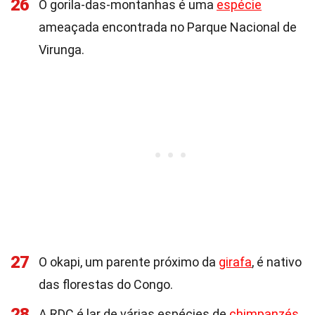
26
O gorila-das-montanhas é uma
espécie
ameaçada encontrada no Parque Nacional de
Virunga.
27
O okapi, um parente próximo da
girafa
, é nativo
das florestas do Congo.
28
A RDC é lar de várias espécies de
chimpanzés